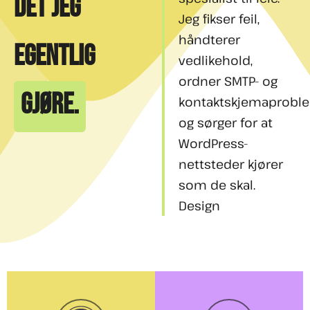
DET JEG
Jeg fikser feil,
håndterer
EGENTLIG
vedlikehold,
ordner SMTP- og
GJØRE.
kontaktskjemaprobl
og sørger for at
WordPress-
nettsteder kjører
som de skal.
Design