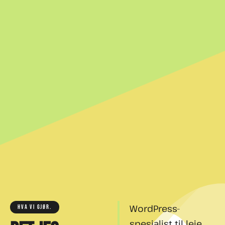
WordPress-
HVA VI GJØR.
spesialist til leie.