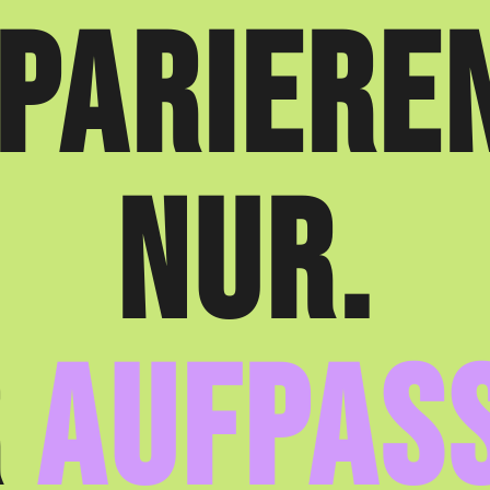
PARIERE
NUR.
R
AUFPAS