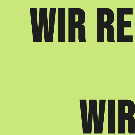
WIR RE
WI