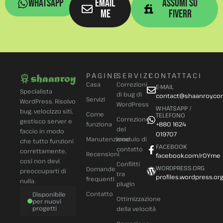
whatsapp
email
assumi su
me
fiverr
PAGINE
SERVIZI
CONTATTACI
Casa
Correzioni
E-MAIL
Specialista
di bug di
contact@shaanroy.c
Servizi
WordPress. Risolvo
WordPress
WHATSAPP /
bug, velocizzo siti,
Come
TELEFONO
Correzione
gestisco server e
funziona
+880 1624
del
faccio in modo
019707
Manutenzione
modulo di
che tutto funzioni
FACEBOOK
contatto
correttamente,
Recensioni
facebook.com/r0Yme
così non devi
Conflitti
WORDPRESS.ORG
Domande
preoccuparti di
tra
profiles.wordpress.or
frequenti
nulla.
plugin
Contatto
Disponibile
Ottimizzazione
per nuovi
progetti
della velocità