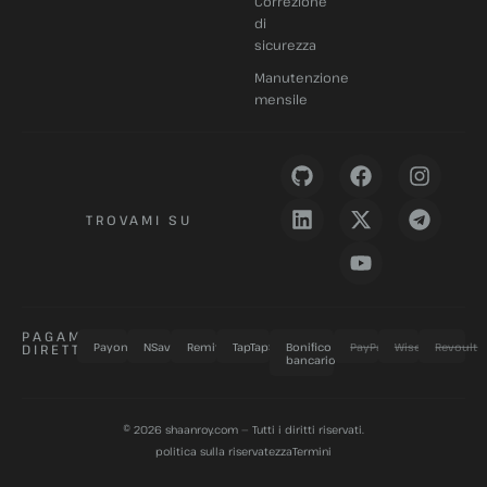
Correzione
di
sicurezza
DE_CH
Manutenzione
mensile
BN
HI
AR
TROVAMI SU
CS
NB
FI
DA
PAGAMENTI
Payoneer
NSave
Remitly
TapTapSend
Bonifico
PayPal
Wise
Revoult
DIRETTI
bancario
PL
NL
© 2026
shaanroy.com
— Tutti i diritti riservati.
MS
politica sulla riservatezza
Termini
SV